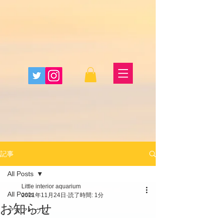
記事
All Posts
Little interior aquarium
All Posts
2021年11月24日
読了時間: 1分
お知らせ
アクアリウム