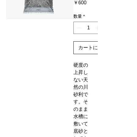
価
￥600
格
数量
*
カートに追加する
硬度の
上昇し
ない天
然の川
砂利で
す。そ
のまま
水槽に
敷いて
底砂と