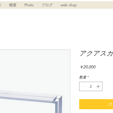
せ
概要
Photo
ブログ
web shop
アクアスカイ
価
￥20,000
格
数量
*
カ