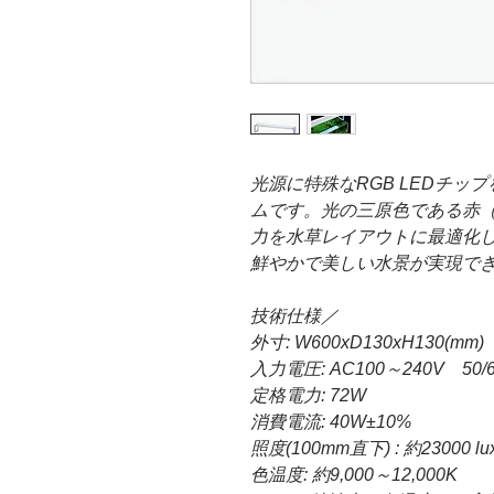
光源に特殊なRGB LEDチッ
ムです。光の三原色である赤（
力を水草レイアウトに最適化
鮮やかで美しい水景が実現で
技術仕様／
外寸: W600xD130xH130(mm)
入力電圧: AC100～240V 50/6
定格電力: 72W
消費電流: 40W±10%
照度(100mm直下) : 約23000 lu
色温度: 約9,000～12,000K