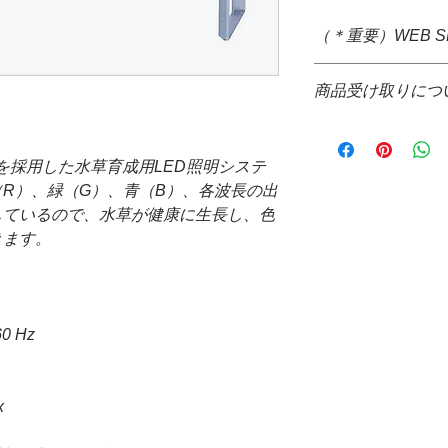
（＊重要）WEB 
＊システム上、購入
商品受け取りにつ
すが、大きさ重さな
ぐの送料確定が困難
＊通信販売価格とな
掛け致しますが、商
＊お取り寄せ商品で
て送料をご請求させ
プを採用した水草育成用LED照明システ
場合、WEB決済の
＊配送についても配
R）、緑（G）、青（B）、各波長の出
コレクト不可
品代金決算後、当店
＊お取り寄せ商品の
しているので、水草が健康に生長し、色
信の際、配達希望日
がございます。
きます。
来ません。ご了承下
＊水槽と同梱可能な
*コレクトでの発送
ト、バックスクリー
ご請求させて頂きま
＊発送する商品の大
提携配送業者・・・
と同梱が可能です。
0 Hz
＊水槽、ガラスフタ
場合、商品受け取り
願い致します。
万が一破損等がござ
x
絡をお願い致します
確認が遅れ時間が空