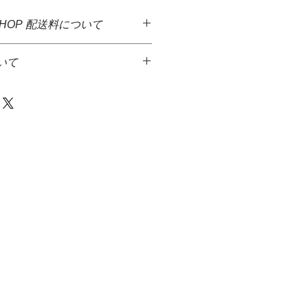
SHOP 配送料について
した商品に送料無料となっておりま
いて
ど異なる商品が多いため、決算後す
となっております。大変ご迷惑をお
っております。
品代金とは別に、佐川急便着払いに
金額1万円を超える商品をご注文の
て頂きます。
先払いのみとさせていただきます。＊
達希望等の入力ができないため、商
からメ－ルを送信致しますので、返
発送には、少しお時間がかかる場合
等をお伝え下さい火・水の発送は出
さい。
商品は、水槽内に入るガーデンマッ
の場合、商品代金＋送料＋代引手料を
ンのみとなります。
す。
きさにもよりますが、生体、水草等
・佐川急便株式会社
同梱を希望の際はご連絡下さい。
等破損しやすい商品をご注文された
後すぐに破損などがないかご確認お
いましたら、配送業者にすぐに連
。
いてしまうと配送業者からの保証