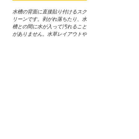
水槽の背面に直接貼り付けるスク
リーンです。剥がれ落ちたり、水
槽との間に水が入って汚れること
がありません。水草レイアウトや
室内のインテリアに応じて、お好
みの色をお選びください。ブルー
には、光を透過しないノーマルタ
イプと、光を透過するクリアタイ
プがあります。
（＊重要）WEB SHOP 配送料
について
＊システム上、購入した商品に送料無
商品受け取りについて
料となっておりますが、大きさ重さな
ど異なる商品が多いため、決算後すぐ
＊通信販売価格となっております。
の送料確定が困難となっております。