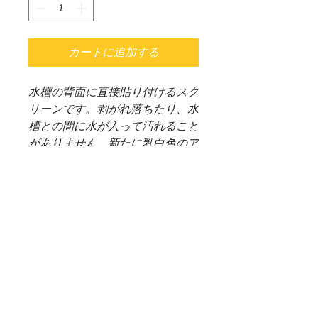
カートに追加する
水槽の背面に直接貼り付けるスク
リーンです。剥がれ落ちたり、水
槽との間に水が入って汚れること
がありません。新たに乳白色のア
クアスクリーン・フォギーが加わ
りました。※フォギータイプの
1200mm用・1800mm用につきま
してはご注文をいただいてからの
裁断になりますので、少々お時間
をいただく場合がございます。予
めご了承ください。
（＊重要）WEB SHOP 配送料