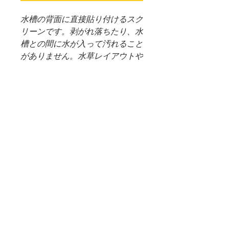
水槽の背面に直接貼り付けるスク
リーンです。剥がれ落ちたり、水
槽との間に水が入って汚れること
がありません。水草レイアウトや
室内のインテリアに応じて、お好
みの色をお選びください。ブルー
には、光を透過しないノーマルタ
イプと、光を透過するクリアタイ
プがあります。
（＊重要）WEB SHOP 配送料
について
＊システム上、購入した商品に送料無
商品受け取りについて
料となっておりますが、大きさ重さな
ど異なる商品が多いため、決算後すぐ
＊通信販売価格となっております。
の送料確定が困難となっております。