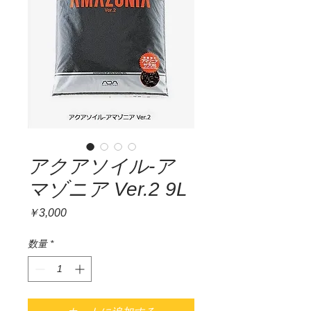
アクアソイル-ア
マゾニア Ver.2 9L
価
￥3,000
格
数量
*