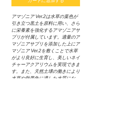
カートに追加する
アマゾニア Ver.2は水草の葉色が
引き立つ黒土を原料に用い、さら
に栄養素を強化するアマゾニアサ
プリが付属しています。適量のア
マゾニアサプリを添加した上にア
マゾニア Ver.2を敷くことで水草
がより良好に生育し、美しいネイ
チャーアクアリウムを実現できま
す。また、天然土壌の働きにより
水草や熱帯魚に適した水質にな
り、水槽セット初期の管理もしや
すいため、ビギナーからベテラン
まで幅広くご使用いただけます。
※アクアソイル-アマゾニア Ver.2
パウダータイプにはサプリが付属
いたしません。
https://www.youtube.com/watch?