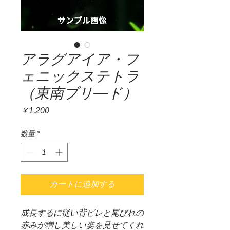
アラグアイア・フ
ェニックステトラ
（東南ブリ―ド）
価
￥1,200
格
数量
*
カートに追加する
成長するに従い背ビレと尾びれの
赤みが増し美しい姿を見せてくれ