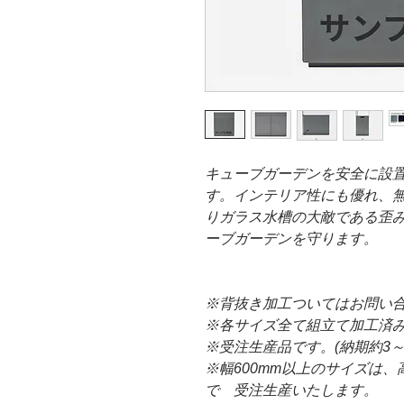
キューブガーデンを安全に設
す。インテリア性にも優れ、
りガラス水槽の大敵である歪
ーブガーデンを守ります。
※背抜き加工ついてはお問い
※各サイズ全て組立て加工済
※受注生産品です。(納期約3～
※幅600mm以上のサイズは、高
で 受注生産いたします。