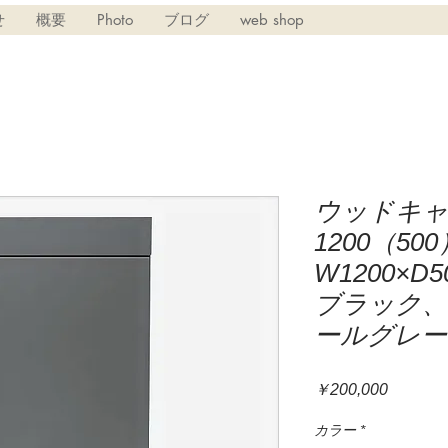
せ
概要
Photo
ブログ
web shop
ウッドキ
1200（5
W1200×D
ブラック
ールグレー
価
￥200,000
格
カラー
*