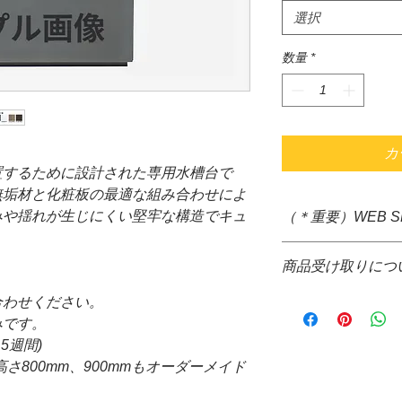
選択
数量
*
カ
置するために設計された専用水槽台で
無垢材と化粧板の最適な組み合わせによ
みや揺れが生じにくい堅牢な構造でキュ
（＊重要）WEB 
＊システム上、購入
商品受け取りにつ
すが、大きさ重さな
ぐの送料確定が困難
＊通信販売価格とな
合わせください。
掛け致しますが、商
＊お取り寄せ商品で
みです。
て送料をご請求させ
場合、WEB決済の
5週間)
＊配送についても配
コレクト不可
品代金決算後、当店
さ800mm、900mmもオーダーメイド
＊お取り寄せ商品の
信の際、配達希望日
がございます。
来ません。ご了承下