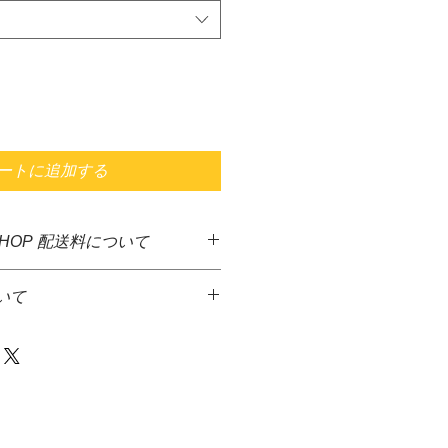
ートに追加する
SHOP 配送料について
した商品に送料無料となっておりま
いて
ど異なる商品が多いため、決算後す
となっております。大変ご迷惑をお
っております。
品代金とは別に、佐川急便着払いに
金額1万円を超える商品をご注文の
て頂きます。
先払いのみとさせていただきます。＊
達希望等の入力ができないため、商
からメ－ルを送信致しますので、返
発送には、少しお時間がかかる場合
等をお伝え下さい火・水の発送は出
さい。