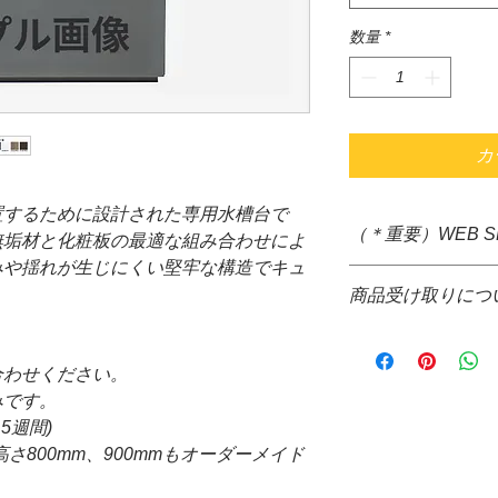
数量
*
カ
置するために設計された専用水槽台で
（＊重要）WEB 
無垢材と化粧板の最適な組み合わせによ
みや揺れが生じにくい堅牢な構造でキュ
＊システム上、購入
商品受け取りにつ
すが、大きさ重さな
ぐの送料確定が困難
＊通信販売価格とな
掛け致しますが、商
＊お取り寄せ商品で
て送料をご請求させ
合わせください。
場合、WEB決済の
＊配送についても配
みです。
コレクト不可
品代金決算後、当店
5週間)
＊お取り寄せ商品の
信の際、配達希望日
さ800mm、900mmもオーダーメイド
がございます。
来ません。ご了承下
＊水槽と同梱可能な
*コレクトでの発送