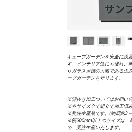
キューブガーデンを安全に設
す。インテリア性にも優れ、
りガラス水槽の大敵である歪
ーブガーデンを守ります。
※背抜き加工ついてはお問い
※各サイズ全て組立て加工済
※受注生産品です。(納期約3～
※幅600mm以上のサイズは、高
で 受注生産いたします。