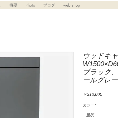
せ
概要
Photo
ブログ
web shop
ウッドキャ
W1500×D
ブラック
ールグレー
価
￥310,000
格
カラー
*
選択