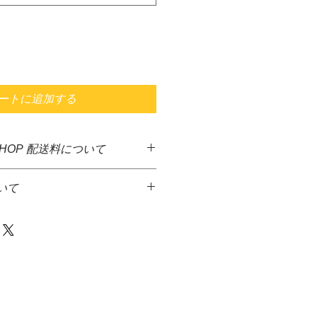
ートに追加する
SHOP 配送料について
した商品に送料無料となっておりま
いて
ど異なる商品が多いため、決算後す
となっております。大変ご迷惑をお
っております。
品代金とは別に、佐川急便着払いに
金額1万円を超える商品をご注文の
て頂きます。
先払いのみとさせていただきます。＊
達希望等の入力ができないため、商
からメ－ルを送信致しますので、返
発送には、少しお時間がかかる場合
等をお伝え下さい火・水の発送は出
さい。
商品は、水槽内に入るガーデンマッ
の場合、商品代金＋送料＋代引手料を