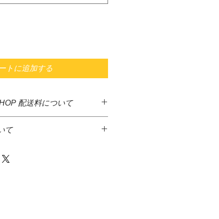
ートに追加する
SHOP 配送料について
した商品に送料無料となっておりま
いて
ど異なる商品が多いため、決算後す
となっております。大変ご迷惑をお
っております。
品代金とは別に、佐川急便着払いに
金額1万円を超える商品をご注文の
て頂きます。
先払いのみとさせていただきます。＊
達希望等の入力ができないため、商
からメ－ルを送信致しますので、返
発送には、少しお時間がかかる場合
等をお伝え下さい火・水の発送は出
さい。
商品は、水槽内に入るガーデンマッ
の場合、商品代金＋送料＋代引手料を