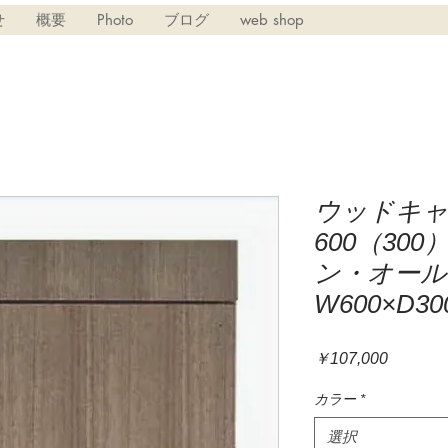
せ
概要
Photo
ブログ
web shop
ウッドキ
600（30
ン・オー
W600×D3
価
￥107,000
格
カラー
*
選択