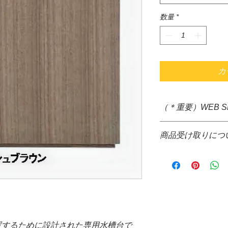
数量
*
カ
（＊重要）WEB 
＊システム上、購入
商品受け取りにつ
すが、大きさ重さな
ぐの送料確定が困難
＊通信販売価格とな
掛け致しますが、商
＊お取り寄せ商品で
て送料をご請求させ
場合、WEB決済の
＊配送についても配
コレクト不可
品代金決算後、当店
＊お取り寄せ商品の
信の際、配達希望日
がございます。
来ません。ご了承下
＊水槽と同梱可能な
*コレクトでの発送
置するために設計された専用水槽台で