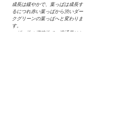
成長は緩やかで、葉っぱは成長す
るにつれ赤い葉っぱから渋いダー
クグリーンの葉っぱへと変わりま
す。
マザー株の増殖株で、流通量はと
ても少なくレアな水草です。
（画像の草体をお送りします。＊
CUP直径約5.5㎝ 高さ5㎝）
（＊重要）WEB SHOP 配送料
について
＊システム上、購入した商品に送料無
商品受け取りについて
料となっておりますが、生体、水草な
ど、大きさ重さなど異なる商品が多い
＊画像の草体をお送り致します。
ため、決算後すぐの送料確定が困難と
＊葉の枚数や大きさが多少上下する場
なっております。大変ご迷惑をお掛け