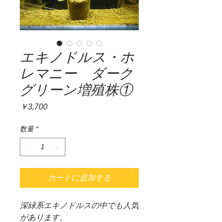
エキノドルス・ホ
レマニー ダーク
グリーン増殖株①
価
￥3,700
格
数量
*
カートに追加する
深緑系エキノドルスの中でも人気
があります。