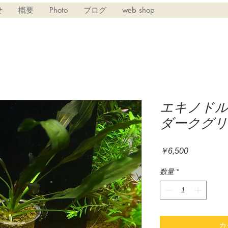
せ
概要
Photo
ブログ
web shop
エキノド
ダークグリ
価
￥6,500
格
数量
*
カ