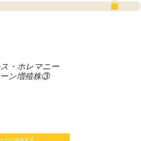
ルス・ホレマニー
ーン増殖株③
ートに追加する