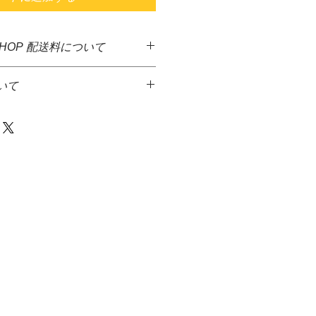
SHOP 配送料について
した商品に送料無料となっておりま
いて
ど、大きさ重さなど異なる商品が多
の送料確定が困難となっておりま
り致します。
掛け致しますが、商品代金とは別
が多少上下する場合がありますご了
にて送料をご請求させて頂きます。
達希望等の入力ができないため、商
ん。
からメ－ルを送信致しますので、返
おこなっておりませんので
等をお伝え下さい火・水の発送は出
下さい。
さい。
ている場合がございます。
の場合、商品代金＋送料＋代引手料を
っております。
す。
とうに、
・佐川急便株式
けております。