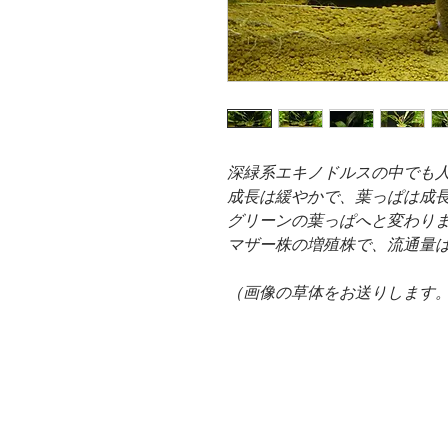
深緑系エキノドルスの中でも
成長は緩やかで、葉っぱは成
グリーンの葉っぱへと変わり
マザー株の増殖株で、流通量
（画像の草体をお送りします。＊