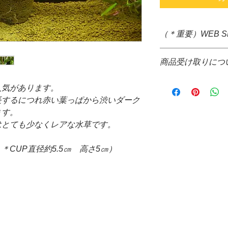
（＊重要）WEB 
＊システム上、購入
商品受け取りにつ
すが、生体、水草な
いため、決算後すぐ
＊画像の草体をお送
す。大変ご迷惑をお
人気があります。
＊葉の枚数や大きさ
に、佐川急便着払い
長するにつれ赤い葉っぱから渋いダーク
承ください。
＊配送についても配
ます。
＊CUPは付属しませ
品代金決算後、当店
＊コケ、溶け保証は
はとても少なくレアな水草です。
信の際、配達希望日
あらかじめご了承
来ません。ご了承下
＊スネールが付着し
CUP直径約5.5㎝ 高さ5㎝）
*コレクトでの発送
＊通信販売価格とな
ご請求させて頂きま
＊安心、安全をもっ
提携配送業者・・・
丁寧な梱包を心が