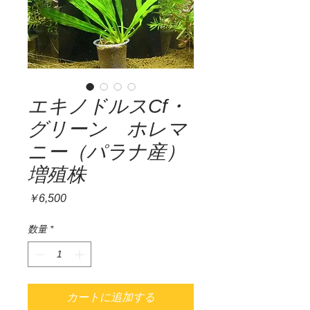
エキノドルスCf・
グリーン ホレマ
ニー（パラナ産）
増殖株
価
￥6,500
格
数量
*
カートに追加する