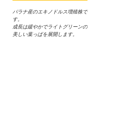
パラナ産のエキノドルス増殖株で
す。
成長は緩やかでライトグリーンの
美しい葉っぱを展開します。
流通量はかなり少なくレアな水草
です。
（画像の草体をお送りします。＊
CUP直径約5.5㎝ 高さ5㎝）
（＊重要）WEB SHOP 配送料
について
＊システム上、購入した商品に送料無
商品受け取りについて
料となっておりますが、生体、水草な
ど、大きさ重さなど異なる商品が多い
＊画像の草体をお送り致します。
ため、決算後すぐの送料確定が困難と