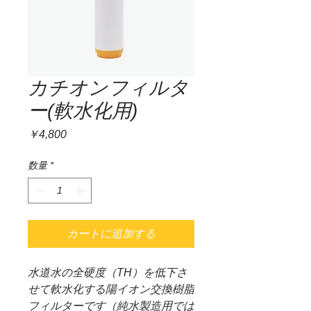
カチオンフィルタ
ー(軟水化用)
価
￥4,800
格
数量
*
カートに追加する
水道水の全硬度（TH）を低下さ
せて軟水化する陽イオン交換樹脂
フィルターです（純水製造用では