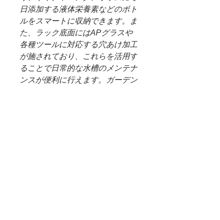
日添加する液体栄養素などのボト
ルをスマートに収納できます。ま
た、ラック底面にはAPグラスや
各種ツールに対応する穴あけ加工
が施されており、これらを活用す
ることで日常的な水槽のメンテナ
ンスが便利に行えます。ガーデン
スタンドと専用ラックを組み合わ
せて、統一感のあるフルシステム
でネイチャーアクアリウムをお楽
しみください。
※この専用ラックは、旧製品のガ
ーデンスタンドには対応していま
せん。
（＊重要）WEB SHOP 配送料
について