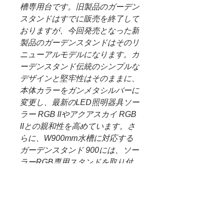
槽専用台です。旧製品のガーデン
スタンドはすでに販売を終了して
おりますが、今回発売となった新
製品のガーデンスタンドはそのリ
ニューアルモデルになります。ガ
ーデンスタンド伝統のシンプルな
デザインと堅牢性はそのままに、
本体カラーをガンメタシルバーに
変更し、最新のLED照明器具ソー
ラー RGB IIやアクアスカイ RGB
IIとの親和性を高めています。さ
らに、W900mm水槽に対応する
ガーデンスタンド 900には、ソー
ラーRGB専用スタンドを取り付
ける固定金具があらかじめ溶接さ
れています。なお、W600mm水
槽に対応するガーデンスタンド
600は、アクアスカイ RGB IIの使
用を想定しているため固定金具は