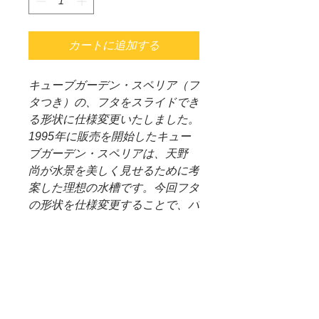
カートに追加する
キューブガーデン・スペリア（フ
タつき）の、フタをスライドでき
る形状に仕様変更いたしました。
1995年に販売を開始したキュー
ブガーデン・スペリアは、天野
尚が水景を美しく見せるために考
案した理想の水槽です。今回フタ
の形状を仕様変更することで、パ
ルダリウムにおいてガラスケース
内の曇りを容易に解消でき、お気
に入りの植物を栽培するのに最高
のガラスケースとなります。
※製品の特性上、ガラスの接続部
に気泡が入る場合があります。