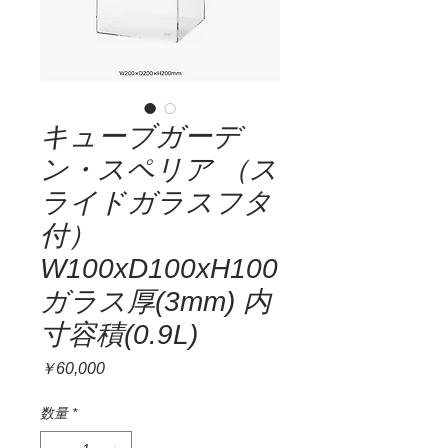
キューブガーデ
ン・スペリア （ス
ライドガラスフタ
付）
W100xD100xH100
ガラス厚(3mm) 内
寸容積(0.9L)
価
￥60,000
格
数量
*