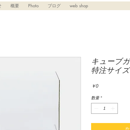
せ
概要
Photo
ブログ
web shop
キューブガ
特注サイズ
価
￥0
格
数量
*
カ