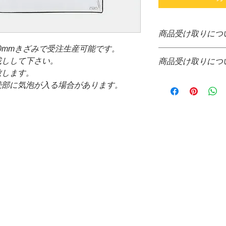
商品受け取りにつ
)まで10mmきざみで受注生産可能です。
＊システム上、購入
載しして下さい。
商品受け取りにつ
すが、大きさ重さな
致します。
ぐの送料確定が困難
＊通信販売価格とな
掛け致しますが、商
続部に気泡が入る場合があります。
＊お取り寄せ商品で
て送料をご請求させ
場合、WEB決済の
＊配送についても配
コレクト不可
品代金決算後、当店
＊お取り寄せ商品の
信の際、配達希望日
がございます。
来ません。ご了承下
＊水槽と同梱可能な
*コレクトでの発送
ト、バックスクリー
ご請求させて頂きま
＊発送する商品の大
提携配送業者・・・
と同梱が可能です。
＊水槽、ガラスフタ
場合、商品受け取り
願い致します。
万が一破損等がござ