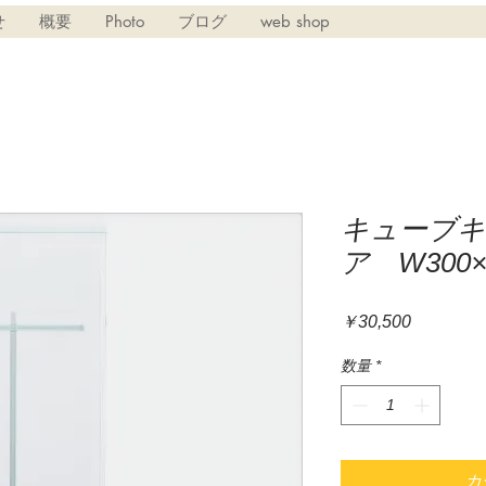
せ
概要
Photo
ブログ
web shop
キューブキ
ア W300×
価
￥30,500
格
数量
*
カ