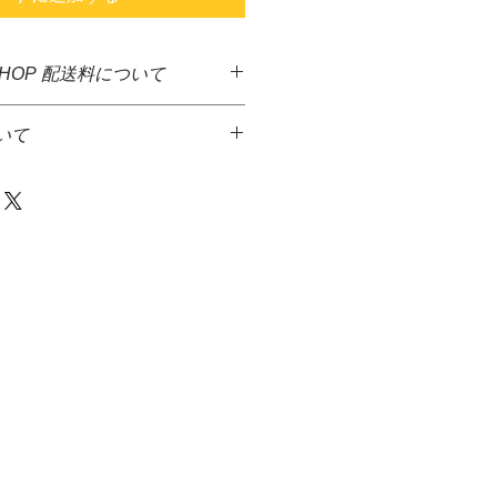
SHOP 配送料について
した商品に送料無料となっておりま
いて
ど異なる商品が多いため、決算後す
となっております。大変ご迷惑をお
っております。
品代金とは別に、佐川急便着払いに
金額1万円を超える商品をご注文の
て頂きます。
先払いのみとさせていただきます。＊
達希望等の入力ができないため、商
からメ－ルを送信致しますので、返
発送には、少しお時間がかかる場合
等をお伝え下さい火・水の発送は出
さい。
商品は、水槽内に入るガーデンマッ
の場合、商品代金＋送料＋代引手料を
ンのみとなります。
す。
きさにもよりますが、生体、水草等
・佐川急便株式会社
同梱を希望の際はご連絡下さい。
等破損しやすい商品をご注文された
後すぐに破損などがないかご確認お
いましたら、配送業者にすぐに連