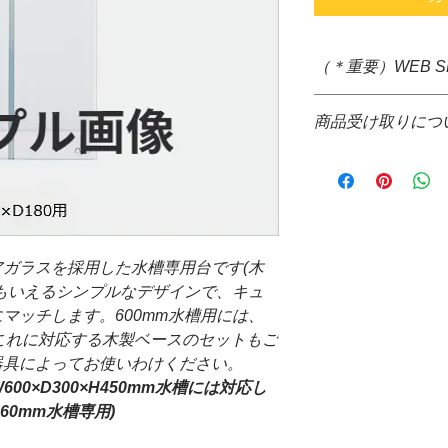
（＊重要）WEB 
＊システム上、購入
商品受け取りにつ
すが、大きさ重さな
ぐの送料確定が困難
＊通信販売価格とな
掛け致しますが、商
＊お取り寄せ商品で
て送料をご請求させ
場合、WEB決済の
＊配送についても配
コレクト不可
品代金決算後、当店
＊お取り寄せ商品の
信の際、配達希望日
がございます。
ガラスを採用した水槽専用台です(木
来ません。ご了承下
＊水槽と同梱可能な
もいえるシンプルなデザインで、キュ
*コレクトでの発送
ト、バックスクリー
ご請求させて頂きま
マッチします。600mm水槽用には、
＊発送する商品の大
提携配送業者・・・
これに対応する木製ベースのセットもご
と同梱が可能です。
器具によってお使いわけください。
＊水槽、ガラスフタ
00×D300×H450mm水槽には対応し
場合、商品受け取り
360mm水槽専用)
願い致します。
万が一破損等がござ