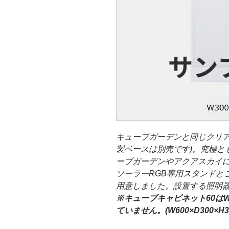
キューブガーデンと同じクリア
製ベースは別売です)。究極と
ーブガーデンやアクアスカイに
ソーラーRGB専用スタンドと
用意しました。設置する照明
※キューブキャビネット60はW6
ていません。(W600×D300×H