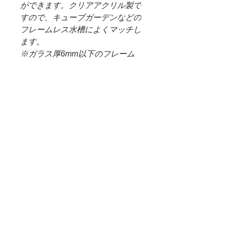
ができます。クリアアクリル製で
すので、キューブガーデンなどの
フレームレス水槽によくマッチし
ます。
※ガラス厚6mm以下のフレーム
レス水槽に設置可能です。
※画像は設置イメージです。製品
にレギュレーター及びボンベは含
まれておりません。
※Do!aqua CO2スターターキッ
トには使用できません。
（＊重要）WEB SHOP 配送料
について
＊システム上、購入した商品に送料無
商品受け取りについて
料となっておりますが、大きさ重さな
ど異なる商品が多いため、決算後すぐ
＊通信販売価格となっております。
の送料確定が困難となっております。