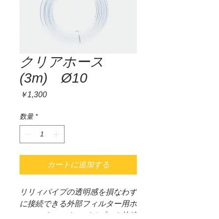
クリアホース
(3m) Ø10
価
￥1,300
格
数量
*
カートに追加する
リリィパイプの透明感を損なわず
に接続できる外部フィルター用ホ
ースです。メタルパイプにも接続