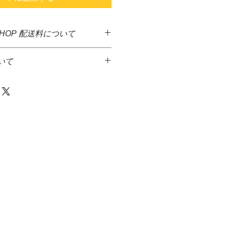
SHOP 配送料について
した商品に送料無料となっておりま
いて
ど異なる商品が多いため、決算後す
となっております。大変ご迷惑をお
っております。
品代金とは別に、佐川急便着払いに
金額1万円を超える商品をご注文の
て頂きます。
先払いのみとさせていただきます。＊
達希望等の入力ができないため、商
からメ－ルを送信致しますので、返
発送には、少しお時間がかかる場合
等をお伝え下さい火・水の発送は出
さい。
商品は、水槽内に入るガーデンマッ
の場合、商品代金＋送料＋代引手料を
ンのみとなります。
す。
きさにもよりますが、生体、水草等
・佐川急便株式会社
同梱を希望の際はご連絡下さい。
等破損しやすい商品をご注文された
後すぐに破損などがないかご確認お
いましたら、配送業者にすぐに連