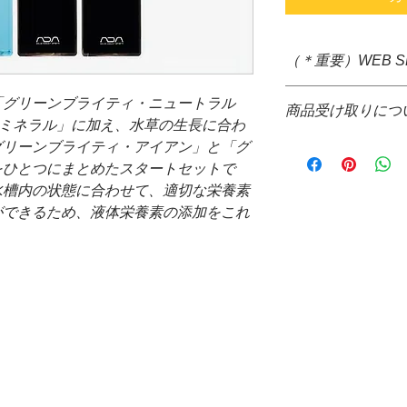
（＊重要）WEB 
＊システム上、購入
「グリーンブライティ・ニュートラル
商品受け取りにつ
すが、大きさ重さな
・ミネラル」に加え、水草の生長に合わ
ぐの送料確定が困難
＊通信販売価格とな
グリーンブライティ・アイアン」と「グ
掛け致しますが、商
＊お取り寄せ商品で
をひとつにまとめたスタートセットで
て送料をご請求させ
場合、WEB決済の
水槽内の状態に合わせて、適切な栄養素
＊配送についても配
コレクト不可
品代金決算後、当店
ができるため、液体栄養素の添加をこれ
＊お取り寄せ商品の
信の際、配達希望日
がございます。
来ません。ご了承下
＊水槽と同梱可能な
*コレクトでの発送
ト、バックスクリー
ご請求させて頂きま
＊発送する商品の大
提携配送業者・・・
と同梱が可能です。
＊水槽、ガラスフタ
場合、商品受け取り
願い致します。
万が一破損等がござ