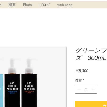
せ
概要
Photo
ブログ
web shop
グリーン
ズ 300
価
￥5,300
格
数量
*
カ