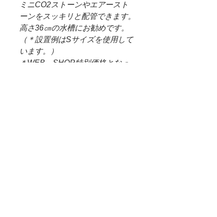
ミニCO2ストーンやエアースト
ーンをスッキリと配管できます。
高さ36㎝の水槽にお勧めです。
（＊設置例はSサイズを使用して
います。）
＊WEB SHOP特別価格となっ
ております。
取り扱いについて
本商品はハンドメイドのため、サイズ
（＊重要）WEB SHOP 配送料
に多少の誤差がございます。
について
・接続部分のバリなどは取り除いては
おりますが、本商品をシリコンチュー
＊システム上、購入した商品に送料無
ブと接続する際は、手など切らないよ
定形外郵便物発送可能商品
料となっておりますが、生体、水草な
うにご注意下さい。
ど、大きさ重さなど異なる商品が多い
（チューブをお湯で温めると接続しや
ため、決算後すぐの送料確定が困難と
すくなります。）・本商品は淡水用で
レターパック配送可能商品
なっております。大変ご迷惑をお掛け
す、海水での使用はお止め下さい。
致しますが、商品代金とは別に、佐川
定形外郵便物での配送を希望する場合
・長期間使用していると、表面にサビ