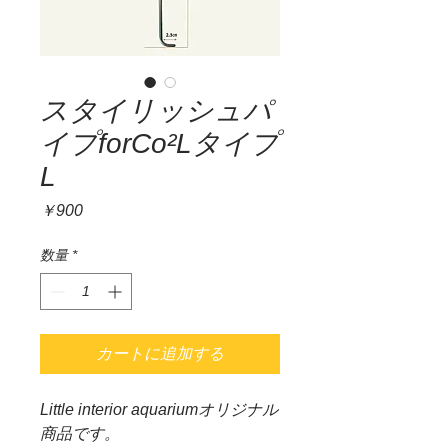
スタイリッシュパ
イプforCo²Lタイプ
L
価
￥900
格
数量
*
カートに追加する
Little interior aquariumオリジナル
商品です。