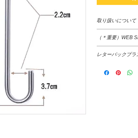
取り扱いについて
本商品はハンドメイ
（＊重要）WEB 
ざいます。
・接続部分のバリな
＊システム上、購入
品をシリコンチュー
レターパックプラ
すが、生体、水草な
ようにご注意下さい
いため、決算後すぐ
（チューブをお湯で
レターパックプラス
す。大変ご迷惑をお
す。）・本商品は淡
一緒にレターパック
に、佐川急便着払い
さい。
＊配送についても配
・長期間使用してい
品代金決算後、当店
ありますが、本体の
信の際、配達希望日
です。
*コレクトでの発送
気になるようでした
ご請求させて頂きま
（特に生体等に影響
提携配送業者・・・
・本商品を使用し、
しても一切責任は負