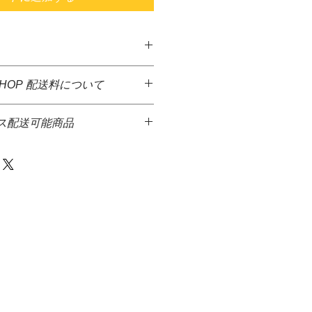
ドのため、サイズに多少の誤差がご
SHOP 配送料について
どは取り除いてはおりますが、本商
した商品に送料無料となっておりま
ブと接続する際は、手など切らない
ス配送可能商品
ど、大きさ重さなど異なる商品が多
。
の送料確定が困難となっておりま
温めると接続しやすくなりま
での配送を希望する場合は、商品と
掛け致しますが、商品代金とは別
水用です、海水での使用はお止め下
プラスもカートに追加して下さい。
にて送料をご請求させて頂きます。
達希望等の入力ができないため、商
ると、表面にサビが付着することが
からメ－ルを送信致しますので、返
サビではなく付着物が酸化したもの
等をお伝え下さい。
の場合、商品代金＋送料＋代引手料を
らスポンジ等で軽く擦って下さい。
す。
はありません）
・佐川急便株式会社
生体、水草、器材等に 影響が発生
いません。ご了承下さい。