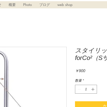
せ
概要
Photo
ブログ
web shop
スタイリ
forCo²（
価
￥900
格
数量
*
カ