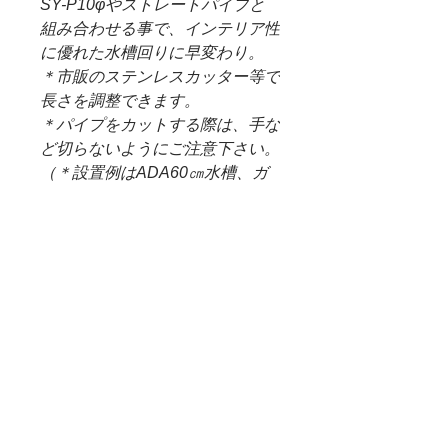
SY-P10φやストレートパイプと
組み合わせる事で、インテリア性
に優れた水槽回りに早変わり。
＊市販のステンレスカッター等で
長さを調整できます。
＊パイプをカットする際は、手な
ど切らないようにご注意下さい。
（＊設置例はADA60㎝水槽、ガ
ーデンスタンド、ES-300を使用
しています。）
＊WEB SHOP特別価格となっ
ております。
取り扱いについて
本商品はハンドメイドのため、サイズ
（＊重要）WEB SHOP 配送料
に多少の誤差がございます。
について
・接続部分のバリなどは取り除いては
おりますが、本商品をシリコンチュー
＊システム上、購入した商品に送料無