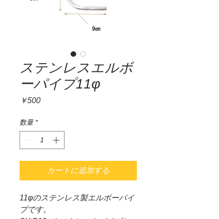
ステンレスエルボ
ーパイプ11φ
価
￥500
格
数量
*
カートに追加する
11φのステンレス製エルボーパイ
プです。