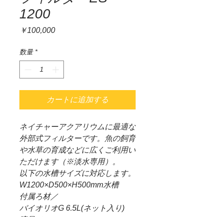
1200
価
￥100,000
格
数量
*
カートに追加する
ネイチャーアクアリウムに最適な
外部式フィルターです。魚の飼育
や水草の育成などに広くご利用い
ただけます（※淡水専用）。
以下の水槽サイズに対応します。
W1200×D500×H500mm水槽
付属ろ材／
バイオリオG 6.5L(ネット入り)