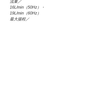
流量／
16L/min（50Hz）・
19L/min（60Hz）
最大揚程／
2.4m（50Hz）・3.4m（60Hz）
電圧／
AC100V 50/60Hz(共用)
消費電力／
26W(50Hz)・31W(60Hz)
付属品／
リリィパイプP-6(Ø13)、ニュ
ー・リリィパイプV-7(Ø17)、クリ
アホースØ17(15／20mm)、クリ
アホースØ13(12／16mm)、ホー
スバンドØ16×2
外寸Ø220×H510mm
容量12L