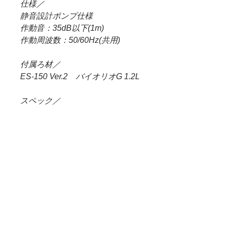
仕様／
静音設計ポンプ仕様
作動音：35dB以下(1m)
作動周波数：50/60Hz(共用)
付属ろ材／
ES-150 Ver.2 バイオリオG 1.2L
スペック／
ES-150 Ver.2 流量 3.5L/min、最
大揚程 1.5m
電圧／
ES-150 Ver.2 3W(12DCV)
ES-150 Ver.2 付属品／
リリィパイプ・スピンP-
1（Ø10）、リリィパイプ・ミニ
V-2（Ø13）、スプリングウォッ