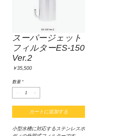
スーパージェット
フィルターES-150
Ver.2
価
￥35,500
格
数量
*
カートに追加する
小型水槽に対応するステンレスボ
ディの外部式フィルターです。