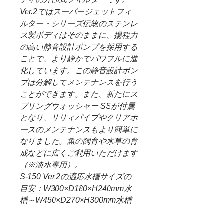
Ver.2ではスーパージェットフィ
ルター・シリーズ伝統のステンレ
ス製ボディはそのままに、揚程力
の高い静音設計ポンプを採用する
ことで、より静かでパワフルに進
化しています。この静音設計ポン
プは分解してメンテナンスを行う
ことができます。また、新たにス
プリングウォッシャー SSが付属
となり、リリィパイプやクリアホ
ースのメンテナンスもより簡単に
なりました。魚の飼育や水草の育
成などに広くご利用いただけます
（※淡水専用）。
S-150 Ver.2の適応水槽サイズの
目安：W300×D180×H240mm水
槽～W450×D270×H300mm水槽