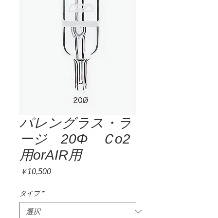
パレングラス・ラ
ージ 20Φ Ｃo2
用orAIR用
価
￥10,500
格
タイプ
*