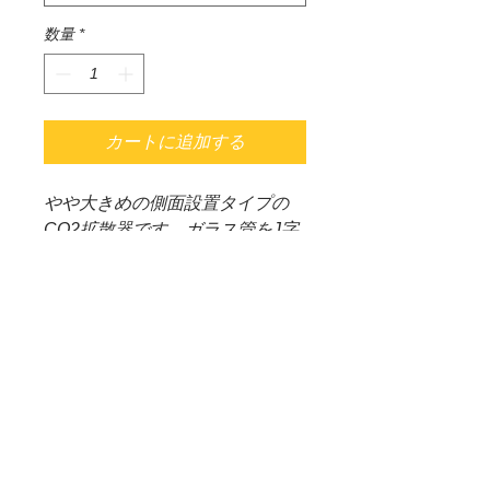
数量
*
カートに追加する
やや大きめの側面設置タイプの
CO2拡散器です。ガラス管をJ字
に曲げた独自のデザインで水槽に
すっきりと設置できます。20Øの
パレングラスは、リシアのように
CO2を多量に必要とする陽生水
草が繁茂した状態の600mm水槽
でも十分対応できる拡散量が得ら
れます。3
（＊重要）WEB SHOP 配送料