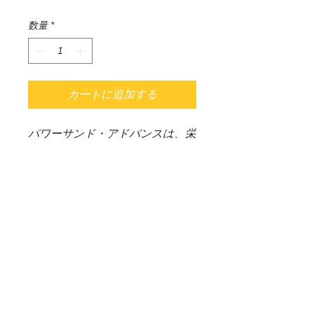
格
数量
*
カートに追加する
パワーサンド・アドバンスは、栄
養素を強化し、バクター100とク
リアスーパーに加えてBCパウダ
ー（竹炭粉）を配合した底床用栄
養素です。どちらも豊富な栄養素
と土壌微生物の働きにより土壌生
態系を再現し、長期にわたって水
草が良好に生長します。
（＊重要）WEB SHOP 配送料
について