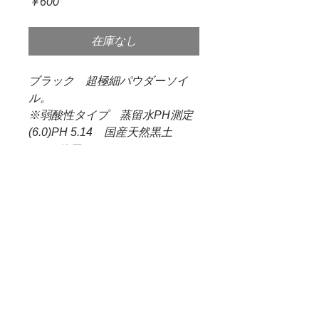
価
￥600
格
在庫なし
ブラック 超極細パウダーソイ
ル。
※弱酸性タイプ 蒸留水PH測定
(6.0)PH 5.14 国産天然黒土
100%使用。
水草・ビーシュリンプ飼育に最適
な軟水の環境を長期維持しま
す。
流木の色素・コケの原因のリン酸
等を天然ソイルの力で吸着し、透
明度の高い輝く飼育水が簡単に実
現されます。
製品サイズ 100×70×220
内容量 1L(黒1.0mm～2.0mm)