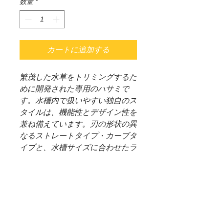
数量
*
カートに追加する
繁茂した水草をトリミングするた
めに開発された専用のハサミで
す。水槽内で扱いやすい独自のス
タイルは、機能性とデザイン性を
兼ね備えています。刃の形状の異
なるストレートタイプ・カーブタ
イプと、水槽サイズに合わせたラ
インナップにより、トリミング方
法に合わせて使い分けることがで
きます。
プロシザース S ストレートタイ
プ全長 255mm