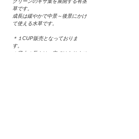
グリーンのギザ葉を展開する有茎
草です。
成長は緩やかで中景～後景にかけ
て使える水草です。
＊１CUP販売となっておりま
す。
＊背丈の長さは一定ではありませ
んご了承下さい。
＊成長具合により丈を詰めた状態
で発送する場合があります。
＊＊CUP直径約5.5㎝ 高さ5㎝
（＊重要）WEB SHOP 配送料
について
＊システム上、購入した商品に送料無