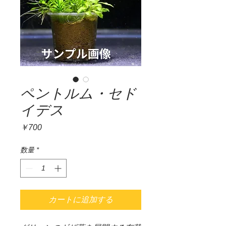
ペントルム・セド
イデス
価
￥700
格
数量
*
カートに追加する