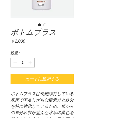
ボトムプラス
価
￥2,000
格
数量
*
カートに追加する
ボトムプラスは長期維持している
底床で不足しがちな窒素分と鉄分
を特に強化しているため、根から
の養分吸収が盛んな水草の葉色を