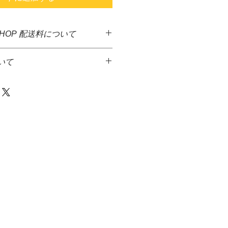
SHOP 配送料について
した商品に送料無料となっておりま
いて
ど、大きさ重さなど異なる商品が多
の送料確定が困難となっておりま
り致します。
掛け致しますが、商品代金とは別
が多少上下する場合がありますご了
にて送料をご請求させて頂きます。
達希望等の入力ができないため、商
おこなっておりませんので
からメ－ルを送信致しますので、返
下さい。
等をお伝え下さい火・水の発送は出
ている場合がございます。
さい。
っております。
の場合、商品代金＋送料＋代引手料を
とうに、
す。
けております。
・佐川急便株式会社