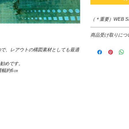
（＊重要）WEB 
＊システム上、購入
商品受け取りにつ
すが、生体、水草な
いため、決算後すぐ
＊画像の草体をお送
す。大変ご迷惑をお
ので、レアウトの構図素材としても最適
＊葉の枚数や大きさ
に、佐川急便着払い
承ください。
＊配送についても配
お勧めです。
＊コケ、溶け保証は
品代金決算後、当店
あらかじめご了承
横幅約6㎝
信の際、配達希望日
＊スネールが付着し
来ません。ご了承下
＊通信販売価格とな
*コレクトでの発送
＊安心、安全をもっ
ご請求させて頂きま
丁寧な梱包を心が
提携配送業者・・・