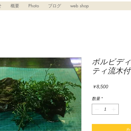
せ
概要
Photo
ブログ
web shop
ボルビデ
ティ流木付
価
￥8,500
格
数量
*
カ