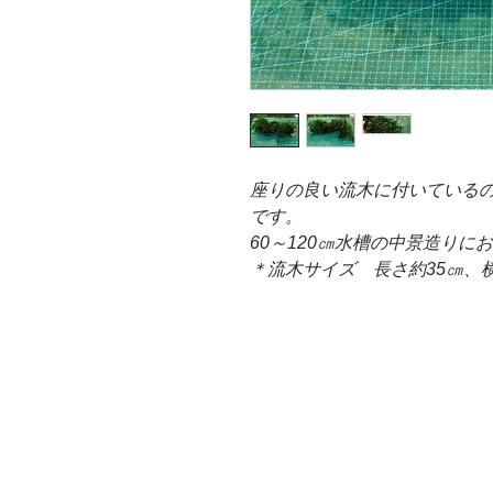
座りの良い流木に付いている
です。
60～120㎝水槽の中景造りに
＊流木サイズ 長さ約35㎝、