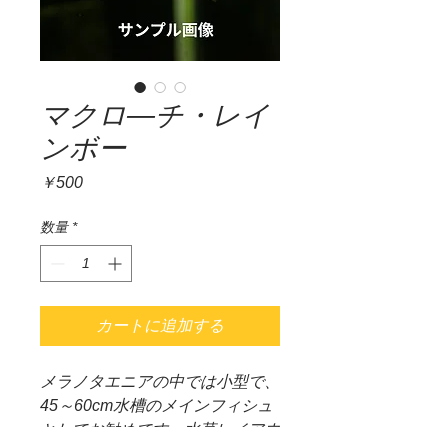
マクロ―チ・レイ
ンボー
価
￥500
格
数量
*
カートに追加する
メラノタエニアの中では小型で、
45～60cm水槽のメインフィシュ
としてお勧めです。水草レイアウ