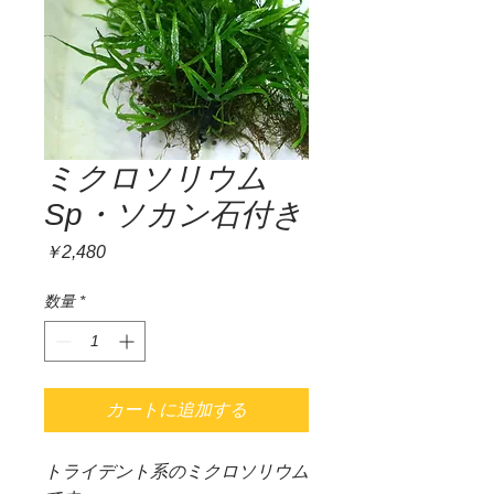
ミクロソリウム
Sp・ソカン石付き
価
￥2,480
格
数量
*
カートに追加する
トライデント系のミクロソリウム