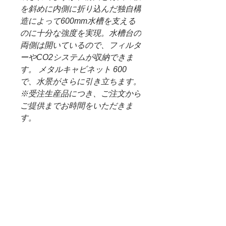
を斜めに内側に折り込んだ独自構
造によって600mm水槽を支える
のに十分な強度を実現。水槽台の
両側は開いているので、フィルタ
ーやCO2システムが収納できま
す。 メタルキャビネット 600
で、水景がさらに引き立ちます。
※受注生産品につき、ご注文から
ご提供までお時間をいただきま
す。
※メタルキャビネット600は
W600×D300×H450mm水槽には
対応していません。
※背面配管用コード穴Ø50(mm)
寸法：W600xD300xH700(mm)
重量：23kg
材質：スチール製