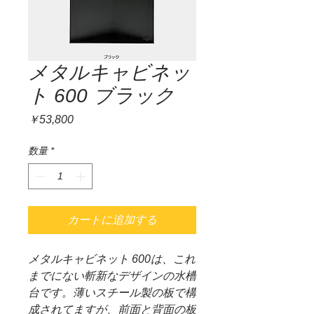
メタルキャビネッ
ト 600 ブラック
価
￥53,800
格
数量
*
カートに追加する
メタルキャビネット 600は、これ
までにない斬新なデザインの水槽
台です。薄いスチール製の板で構
成されてますが、前面と背面の板