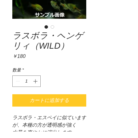
ラスボラ・ヘンゲ
リィ（WILD）
価
￥180
格
数量
*
カートに追加する
ラスボラ・エスペイに似ています
が、本種の方が透明感が強く
水景を爽やかに演出します。