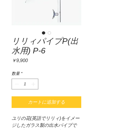
リリィパイプP(出
水用) P-6
価
￥9,900
格
数量
*
カートに追加する
ユリの花(英語でリリィ)をイメー
ジしたガラス製の出水パイプで