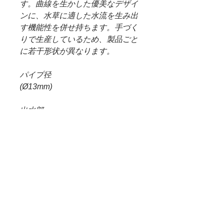
す。曲線を生かした優美なデザイ
ンに、水草に適した水流を生み出
す機能性を併せ持ちます。手づく
りで生産しているため、製品ごと
に若干形状が異なります。
パイプ径
(Ø13mm)
出水部
サイズ(60mm)
対応フィルター
流量(10～20L/min)
適合水槽
サイズ(1200mm)