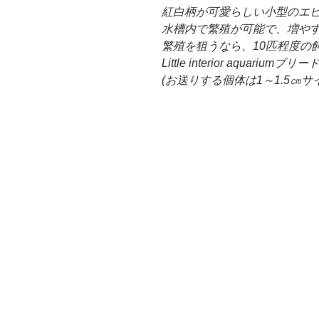
紅白柄が可愛らしい小型のエ
水槽内で繁殖が可能で、増や
繁殖を狙うなら、10匹程度の
Little interior aquar
(お送りする個体は1～1.5㎝サ