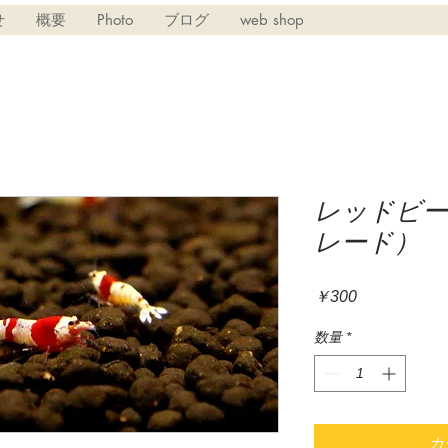
せ
概要
Photo
ブログ
web shop
レッドビー
レード）
価
￥300
格
数量
*
カ