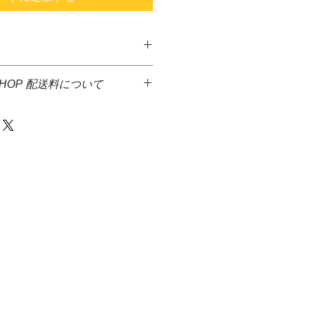
ジ）
SHOP 配送料について
っております。
っておりませんので
した商品に送料無料となっておりま
下さい。
ど、大きさ重さなど異なる商品が多
とうに、
の送料確定が困難となっておりま
けております。
掛け致しますが、商品代金とは別
にて送料をご請求させて頂きます。
達希望等の入力ができないため、商
からメ－ルを送信致しますので、返
等をお伝え下さい。火・水・の発送
承下さい。
の場合、商品代金＋送料＋代引手料を
す。
・佐川急便株式会社