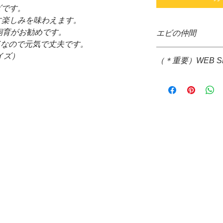
ビです。
す楽しみを味わえます。
飼育がお勧めです。
エビの仲間
iumブリードなので元気で丈夫です。
＊（＊画像はイメー
イズ）
（＊重要）WEB 
＊通信販売価格とな
＊死着保証はおこな
＊システム上、購入
あらかじめご了承
すが、生体、水草な
＊安心、安全をもっ
いため、決算後すぐ
丁寧な梱包を心が
す。大変ご迷惑をお
に、佐川急便着払い
＊配送についても配
品代金決算後、当店
信の際、配達希望日
は出来ません。ご了
*コレクトでの発送
ご請求させて頂きま
提携配送業者・・・