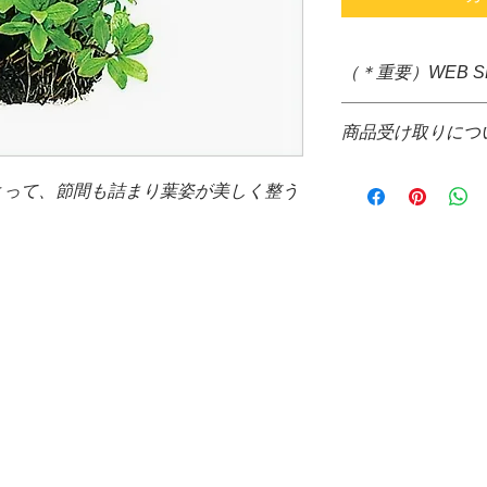
（＊重要）WEB 
＊システム上、購入
商品受け取りにつ
すが、大きさ重さな
ぐの送料確定が困難
＊通信販売価格とな
掛け致しますが、商
よって、節間も詰まり葉姿が美しく整う
＊お取り寄せ商品で
て送料をご請求させ
場合、WEB決済の
＊配送についても配
コレクト不可
品代金決算後、当店
＊お取り寄せ商品の
信の際、配達希望日
がございます。
来ません。ご了承下
＊水槽と同梱可能な
*コレクトでの発送
ト、バックスクリー
ご請求させて頂きま
＊発送する商品の大
提携配送業者・・・
と同梱が可能です。
＊水槽、ガラスフタ
場合、商品受け取り
願い致します。
万が一破損等がござ