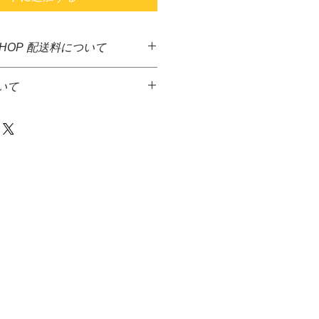
SHOP 配送料について
した商品に送料無料となっておりま
いて
ど異なる商品が多いため、決算後す
となっております。大変ご迷惑をお
っております。
品代金とは別に、佐川急便着払いに
金額1万円を超える商品をご注文の
て頂きます。
先払いのみとさせていただきます。＊
達希望等の入力ができないため、商
からメ－ルを送信致しますので、返
発送には、少しお時間がかかる場合
等をお伝え下さい火・水の発送は出
さい。
商品は、水槽内に入るガーデンマッ
の場合、商品代金＋送料＋代引手料を
ンのみとなります。
す。
きさにもよりますが、生体、水草等
・佐川急便株式会社
同梱を希望の際はご連絡下さい。
等破損しやすい商品をご注文された
後すぐに破損などがないかご確認お
いましたら、配送業者にすぐに連