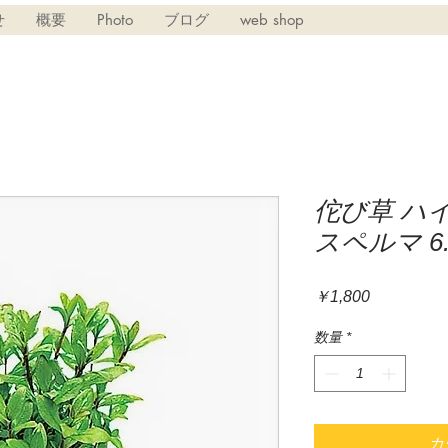
せ
概要
Photo
ブログ
web shop
佗び草 ハ
スペルマ 6.
価
￥1,800
格
数量
*
カ