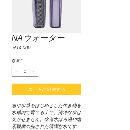
NAウォーター
価
￥14,000
格
数量
*
カートに追加する
魚や水草をはじめとした生き物を
水槽内で育てる上で、清浄な水は
欠かせません。水道水はろ過や塩
素殺菌の施された清潔な水です