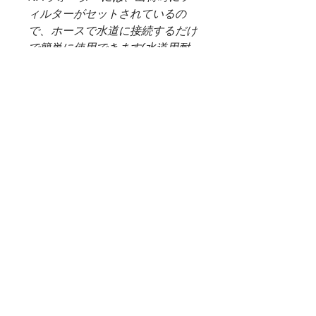
ィルターがセットされているの
で、ホースで水道に接続するだけ
で簡単に使用できます(水道用耐
圧ホースは別途ご用意くださ
い)。
○2種類のフィルターが付属して
います。
水道水には、鉄サビなどの不純物
や残留塩素などの有害物質、雑菌
などが含まれている可能性があり
ます。プレフィルターPP5とカー
ボンフィルターHD30の2種類の
フィルターが不純物や有害物質を
効率良く除去します。
（＊重要）WEB SHOP 配送料
について