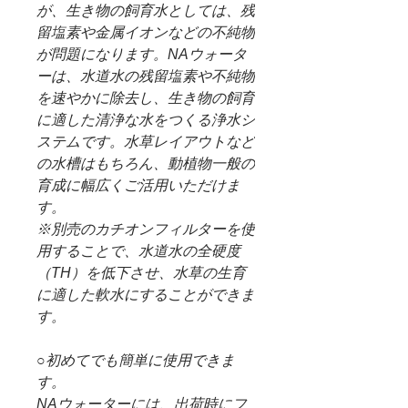
が、生き物の飼育水としては、残
留塩素や金属イオンなどの不純物
が問題になります。NAウォータ
ーは、水道水の残留塩素や不純物
を速やかに除去し、生き物の飼育
に適した清浄な水をつくる浄水シ
ステムです。水草レイアウトなど
の水槽はもちろん、動植物一般の
育成に幅広くご活用いただけま
す。
※別売のカチオンフィルターを使
用することで、水道水の全硬度
（TH）を低下させ、水草の生育
に適した軟水にすることができま
す。
○初めてでも簡単に使用できま
す。
NAウォーターには、出荷時にフ