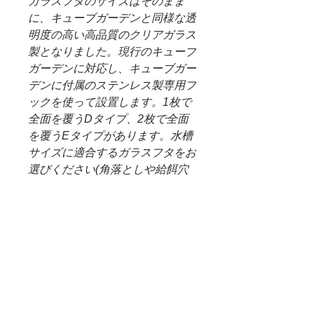
ガラスフタのサイズはそのまま
に、キューブガーデンと同様な透
明度の高い高品質のクリアガラス
製となりました。現行のキューブ
ガーデンに対応し、キューブガー
デンに付属のステンレス製専用フ
ックを使って設置します。1枚で
全面を覆うDタイプ、2枚で全面
を覆うEタイプがあります。水槽
サイズに適合するガラスフタをお
選びください(角落としや給餌穴
はありません)。
※全面を覆うのにDタイプは1
枚、Eタイプは2枚(W1500用は3
枚、W1800用は4枚)必要です。
※表示価格はガラスフタ1枚の価
格です。
※写真はキューブガーデン専用ガ
ラスフタです。