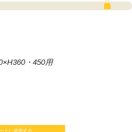
00×H360・450用
ートに追加する