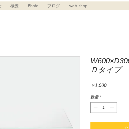
せ
概要
Photo
ブログ
web shop
W600×D3
Ｄタイプ
価
￥1,000
格
数量
*
カ