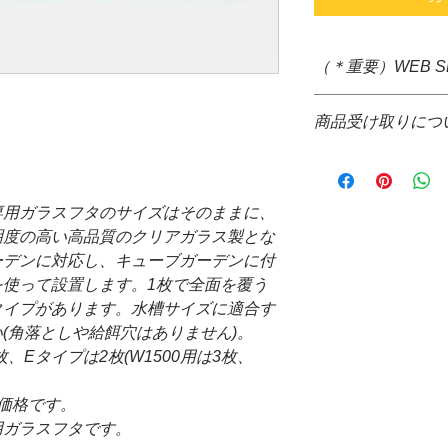
（＊重要）WEB 
＊システム上、購入
商品受け取りにつ
すが、大きさ重さな
ぐの送料確定が困難
＊通信販売価格とな
掛け致しますが、商
＊お取り寄せ商品で
て送料をご請求させ
場合、WEB決済の
＊配送についても配
専用ガラスフタのサイズはそのままに、
コレクト不可
品代金決算後、当店
明度の高い高品質のクリアガラス製とな
＊お取り寄せ商品の
信の際、配達希望日
ーデンに対応し、キューブガーデンに付
がございます。
来ません。ご了承下
使って設置します。1枚で全面を覆う
＊水槽と同梱可能な
*コレクトでの発送
ト、バックスクリー
タイプがあります。水槽サイズに適合す
ご請求させて頂きま
＊発送する商品の大
(角落としや給餌穴はありません)。
提携配送業者・・・
と同梱が可能です。
、Eタイプは2枚(W1500用は3枚、
＊水槽、ガラスフタ
場合、商品受け取り
価格です。
願い致します。
用ガラスフタです。
万が一破損等がござ