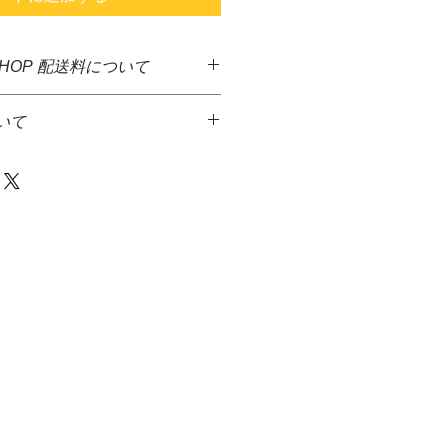
SHOP 配送料について
した商品に送料無料となっておりま
いて
ど異なる商品が多いため、決算後す
となっております。大変ご迷惑をお
っております。
品代金とは別に、佐川急便着払いに
金額1万円を超える商品をご注文の
て頂きます。
先払いのみとさせていただきます。＊
達希望等の入力ができないため、商
からメ－ルを送信致しますので、返
発送には、少しお時間がかかる場合
等をお伝え下さい火・水の発送は出
さい。
商品は、水槽内に入るガーデンマッ
の場合、商品代金＋送料＋代引手料を
ンのみとなります。
す。
きさにもよりますが、生体、水草等
・佐川急便株式会社
同梱を希望の際はご連絡下さい。
等破損しやすい商品をご注文された
後すぐに破損などがないかご確認お
いましたら、配送業者にすぐに連