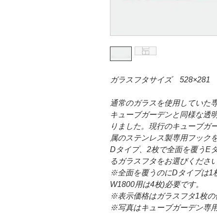
ガラスフタサイズ 528×281
通常のガラスを使用していた
キューブガーデンと同様な透
りました。現行のキューブガ
属のステンレス製専用フックを
Dタイプ、2枚で全面を覆うE
るガラスフタをお選びください
※全面を覆うのにDタイプは1枚
W1800用は4枚)必要です。
※表示価格はガラスフタ1枚の
※写真はキューブガーデン専