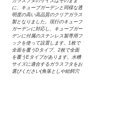
ガラスフタのサイズはそのまま
に、キューブガーデンと同様な透
明度の高い高品質のクリアガラス
製となりました。現行のキューブ
ガーデンに対応し、キューブガー
デンに付属のステンレス製専用フ
ックを使って設置します。1枚で
全面を覆うDタイプ、2枚で全面
を覆うEタイプがあります。水槽
サイズに適合するガラスフタをお
選びください(角落としや給餌穴
はありません)。
※全面を覆うのにDタイプは1
枚、Eタイプは2枚(W1500用は3
枚、W1800用は4枚)必要です。
※表示価格はガラスフタ1枚の価
格です。
※写真はキューブガーデン専用ガ
ラスフタです。