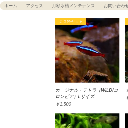
ホーム
アクセス
月額水槽メンテナンス
お問い合わ
１０匹セット
クイックビュー
カージナル・テトラ（WILD/コ
ロンビア）Lサイズ
価格
￥1,500