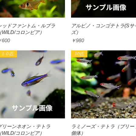
クイックビュー
クイックビュー
レッドファントム・ルブラ
アルビノ・コンゴテトラ(Sサ
（WILD/コロンビア）
ズ）
価格
価格
￥600
￥980
１０匹
10匹
クイックビュー
クイックビュー
グリーンネオン・テトラ
ラミノーズ・テトラ（ブリー
（WILD/コロンビア）
個体）