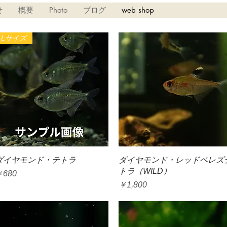
せ
概要
Photo
ブログ
web shop
Lサイズ
クイックビュー
クイックビュー
ダイヤモンド・テトラ
ダイヤモンド・レッドペレズ
トラ（WILD）
価格
￥680
価格
￥1,800