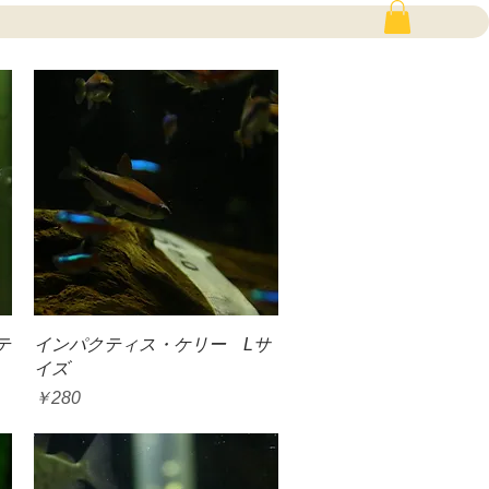
クイックビュー
テ
インパクティス・ケリー Lサ
イズ
価格
￥280