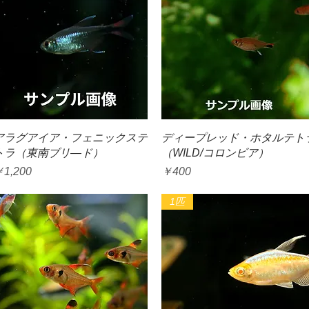
クイックビュー
クイックビュー
アラグアイア・フェニックステ
ディープレッド・ホタルテト
トラ（東南ブリ―ド）
（WILD/コロンビア）
価格
価格
1,200
￥400
1匹