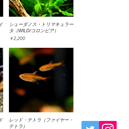
クイックビュー
イ
シューダノス・トリマキュラー
タ（WILD/コロンビア）
価格
￥2,200
クイックビュー
ド
レッド・テトラ（ファイヤー・
テトラ）