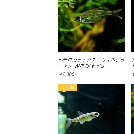
クイックビュー
ヘテロカラックス・ヴィルグラ
ータス（WILD/ネグロ）
価格
￥2,300
￥
１点物