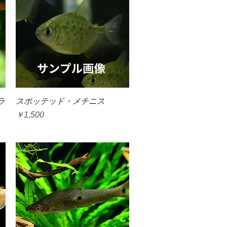
クイックビュー
ラ
スポッテッド・メチニス
価格
￥1,500