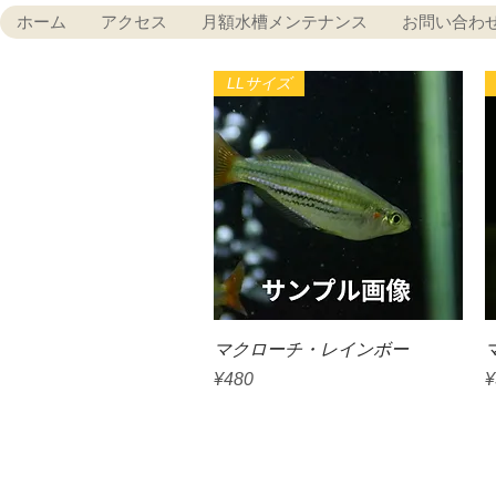
ホーム
アクセス
月額水槽メンテナンス
お問い合わ
LLサイズ
Quick View
マクローチ・レインボー
Price
P
¥480
¥