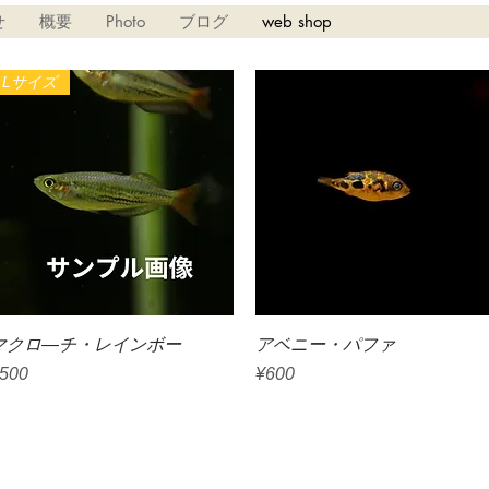
せ
概要
Photo
ブログ
web shop
Lサイズ
Quick View
Quick View
マクロ―チ・レインボー
アベニー・パファ
rice
Price
500
¥600