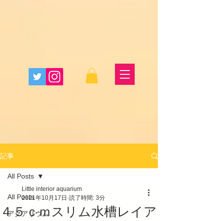
記事
All Posts
Little interior aquarium
All Posts
2021年10月17日
読了時間: 3分
４５ｃｍスリム水槽レイア
アクアリウム