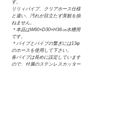
す。
リリィパイプ、クリアホース仕様
と違い、汚れが目立たず美観を損
ねません。
＊本品はW60×D30×H36㎝水槽用
です。
＊パイプとパイプの繋ぎには13φ
のホースを使用して下さい。
各パイプは長めに設定しています
ので、付属のステンレスカッター
で
お好みの長さにカットして下さ
い。
納期・・・1～2週間程度
＊設置例は（W）60×（D）
30×（H）45水槽を使用していま
す。
＊ADAメタルパイプ・フロー
P1/V1にも接続可能です。