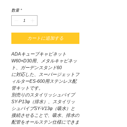
格
数量
*
カートに追加する
ADAキューブキャビネット
W60×D30用、メタルキャビネッ
ト、ガーデンスタンド60
に対応した、スーパージェットフ
ィルターES-600用ステンレス配
管キットです。
別売りのスタイリッシュパイプ
SY-P13φ（排水）、スタイリッ
シュパイプSY-V13φ（吸水）と
接続させることで、吸水、排水の
配管をオールステン仕様にできま